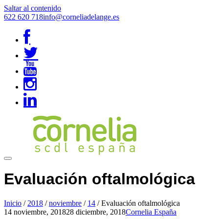
Saltar al contenido
622 620 718
info@corneliadelange.es
Evaluación oftalmológica
Inicio
/
2018
/
noviembre
/
14
/
Evaluación oftalmológica
14 noviembre, 2018
28 diciembre, 2018
Cornelia España