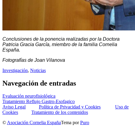
Conclusiones de la ponencia realizadas por la Doctora
Patricia Gracia García, miembro de la familia Cornelia
España.
Fotografías de Joan Vilanova
Investigación
,
Noticias
Navegación de entradas
Evaluación neurofisiológica
Tratamiento Reflujo Gastro-Esofagico
Aviso Legal
Política de Privacidad y Cookies
Uso de
Cookies
Tratamiento de los contenidos
©
Asociación Cornelia España
Tema por
Puro