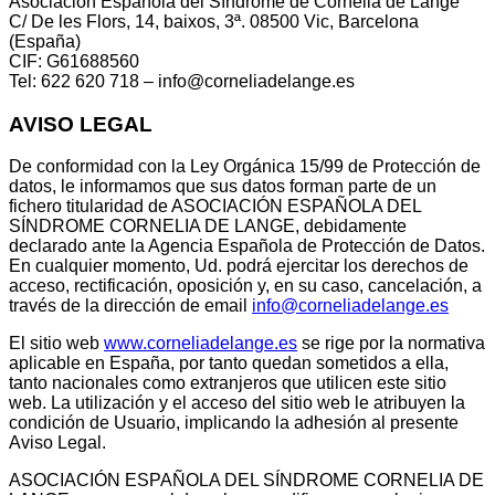
Asociación Española del Síndrome de Cornelia de Lange
C/ De les Flors, 14, baixos, 3ª. 08500 Vic, Barcelona
(España)
CIF: G61688560
Tel: 622 620 718 – info@corneliadelange.es
AVISO LEGAL
De conformidad con la Ley Orgánica 15/99 de Protección de
datos, le informamos que sus datos forman parte de un
fichero titularidad de ASOCIACIÓN ESPAÑOLA DEL
SÍNDROME CORNELIA DE LANGE, debidamente
declarado ante la Agencia Española de Protección de Datos.
En cualquier momento, Ud. podrá ejercitar los derechos de
acceso, rectificación, oposición y, en su caso, cancelación, a
través de la dirección de email
info@corneliadelange.es
El sitio web
www.corneliadelange.es
se rige por la normativa
aplicable en España, por tanto quedan sometidos a ella,
tanto nacionales como extranjeros que utilicen este sitio
web. La utilización y el acceso del sitio web le atribuyen la
condición de Usuario, implicando la adhesión al presente
Aviso Legal.
ASOCIACIÓN ESPAÑOLA DEL SÍNDROME CORNELIA DE