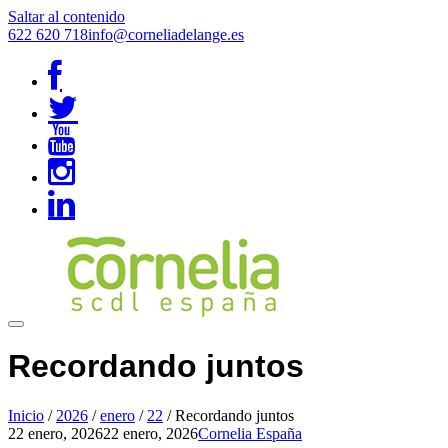
Saltar al contenido
622 620 718
info@corneliadelange.es
Recordando juntos
Inicio
/
2026
/
enero
/
22
/
Recordando juntos
22 enero, 2026
22 enero, 2026
Cornelia España