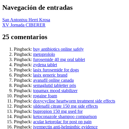
Navegación de entradas
San Antontxu Herri Krosa
XV Jornada CIBERER
25 comentarios
Pingback:
buy antibiotics online safely
Pingback:
metoprololo
Pingback:
furosemide 40 mg oral tablet
Pingback:
zydena tablet
Pingback:
lasix furosemide for dogs
Pingback:
lasix generic brand
Pingback:
avanafil online canada
Pingback:
semaglutid tabletter pris
Pingback:
topamax mood stabilizer
Pingback:
rogaine foam
Pingback:
doxycycline heartworm treatment side effects
Pingback:
sildenafil citrate 150 mg side effects
Pingback:
bupropion 150 mg used for
Pingback:
ketoconazole shampoo comparison
Pingback:
acular ketorolac for post op pain
Pingback:
ivermectin anti‑helminthic evidence