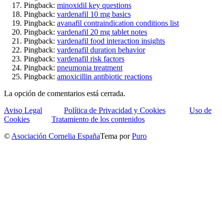
Pingback:
minoxidil key questions
Pingback:
vardenafil 10 mg basics
Pingback:
avanafil contraindication conditions list
Pingback:
vardenafil 20 mg tablet notes
Pingback:
vardenafil food interaction insights
Pingback:
vardenafil duration behavior
Pingback:
vardenafil risk factors
Pingback:
pneumonia treatment
Pingback:
amoxicillin antibiotic reactions
La opción de comentarios está cerrada.
Aviso Legal
Política de Privacidad y Cookies
Uso de
Cookies
Tratamiento de los contenidos
©
Asociación Cornelia España
Tema por
Puro