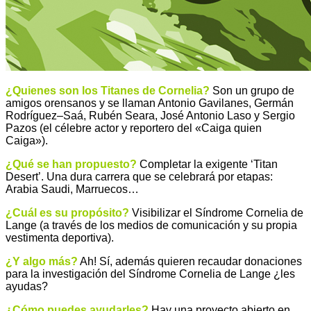
¿Quienes son los Titanes de
Cornelia
?
Son un grupo de
amigos orensanos y se llaman Antonio Gavilanes, Germán
Rodríguez
–
Saá
,
Rubén
Seara
, José Antonio Laso y Sergio
Pazos (el célebre actor y reportero del «Caiga quien
Caiga»).
¿Qué se han propuesto?
Completar la exigente ‘Titan
Desert’. Una dura carrera que se celebrará por etapas:
Arabia
Saudi
, Marruecos…
¿Cuál es su propósito?
Visibilizar
el Síndrome
Cornelia
de
Lange
(a través de los medios de
comunicación
y su propia
vestimenta deportiva).
¿Y algo más?
Ah
! Sí, además quieren recaudar donaciones
para la investigación del Síndrome
Cornelia
de
Lange
¿les
ayudas?
¿Cómo puedes ayudarles?
Hay una proyecto abierto en