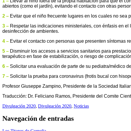
1 –
Llevar al niño fuera de la propia habitación para que el c
abiertos (como el jardín), evitando el contacto con otras perso
2 –
Evitar que el
niño
frecuente lugares en los cuales no sea 
3 –
Respetar las indicaciones ministeriales, con énfasis en el
desinfección de ambientes.
4 –
Evitar el contacto con personas que presenten síntomas re
5 –
Disminuir los accesos a servicios sanitarios para prestaci
terapéutico en fase de estabilización, o riesgo de complicació
6 –
Solicitar una evaluación de parte de su pediatra/médico de 
7 –
Solicitar la prueba para coronavirus (frotis bucal con hiso
Profesor Giuseppe Zampino, Presidente de la Sociedad Itali
Traducción: Dr. Feliciano Ramos, Presidente del Comite Cien
Divulgación 2020
,
Divulgación 2020
,
Noticias
Navegación de entradas
Los Titanes de Cornelia