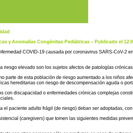
cidad
cas y Anomalías Congénitas Pediátricas – Publicado el 12.
la enfermedad COVID-19 causada por coronavirus SARS-CoV-2 
 a riesgo elevado son los sujetos afectos de patologías crónica
omo parte de esta población de riesgo aumentado a los niños a
licas hereditarias con riesgo de descompensación aguda o porta
os
con discapacidad o enfermedades crónicas complejas constit
ciales.
a el paciente adulto
frágil (de riesgo)
deban ser adoptadas, con 
istencial (
caregivers
) que tomen las siguientes
medidas preven