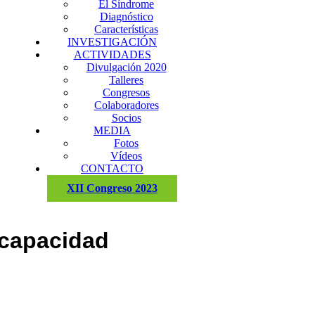
El Síndrome
Diagnóstico
Características
INVESTIGACIÓN
ACTIVIDADES
Divulgación 2020
Talleres
Congresos
Colaboradores
Socios
MEDIA
Fotos
Vídeos
CONTACTO
XII Congreso 2023
scapacidad