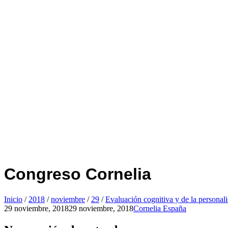
Congreso Cornelia
Inicio
/
2018
/
noviembre
/
29
/
Evaluación cognitiva y de la personal
29 noviembre, 2018
29 noviembre, 2018
Cornelia España