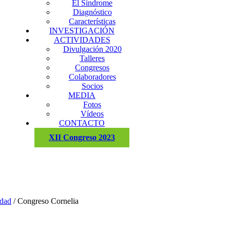
El Síndrome
Diagnóstico
Características
INVESTIGACIÓN
ACTIVIDADES
Divulgación 2020
Talleres
Congresos
Colaboradores
Socios
MEDIA
Fotos
Vídeos
CONTACTO
XII Congreso 2023
idad
/
Congreso Cornelia