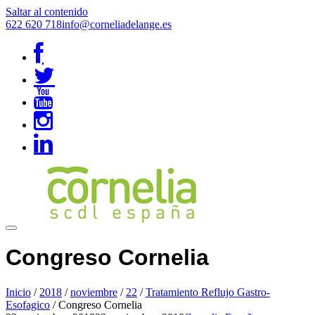
Saltar al contenido
622 620 718
info@corneliadelange.es
Congreso Cornelia
Inicio
/
2018
/
noviembre
/
22
/
Tratamiento Reflujo Gastro-
Esofagico
/
Congreso Cornelia