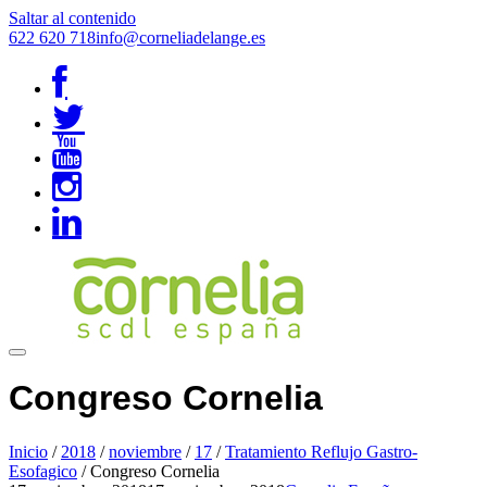
Saltar al contenido
622 620 718
info@corneliadelange.es
Congreso Cornelia
Inicio
/
2018
/
noviembre
/
17
/
Tratamiento Reflujo Gastro-
Esofagico
/
Congreso Cornelia