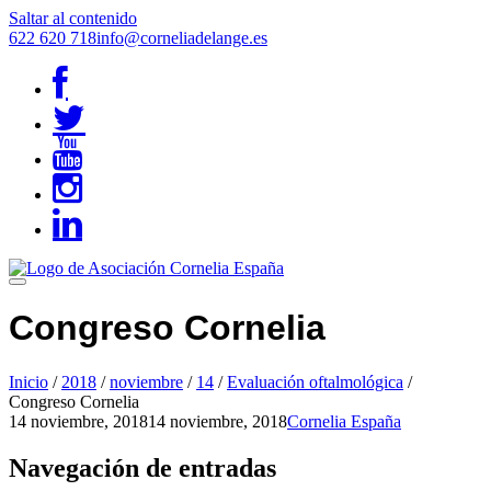
Saltar al contenido
622 620 718
info@corneliadelange.es
Congreso Cornelia
Inicio
/
2018
/
noviembre
/
14
/
Evaluación oftalmológica
/
Congreso Cornelia
14 noviembre, 2018
14 noviembre, 2018
Cornelia España
Navegación de entradas