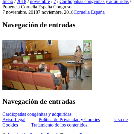
Inicio
/
2018
/
noviembre
/
7
/
Cardiopatías congénitas y adquiridas
/
Ponencia Cornelia España Congreso
7 noviembre, 2018
7 noviembre, 2018
Cornelia España
Navegación de entradas
Navegación de entradas
Cardiopatías congénitas y adquiridas
Aviso Legal
Política de Privacidad y Cookies
Uso de
Cookies
Tratamiento de los contenidos