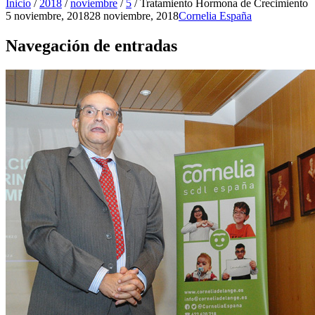
Inicio
/
2018
/
noviembre
/
5
/
Tratamiento Hormona de Crecimiento
5 noviembre, 2018
28 noviembre, 2018
Cornelia España
Navegación de entradas