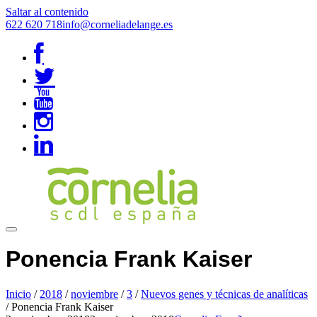
Saltar al contenido
622 620 718
info@corneliadelange.es
Ponencia Frank Kaiser
Inicio
/
2018
/
noviembre
/
3
/
Nuevos genes y técnicas de analíticas
/
Ponencia Frank Kaiser