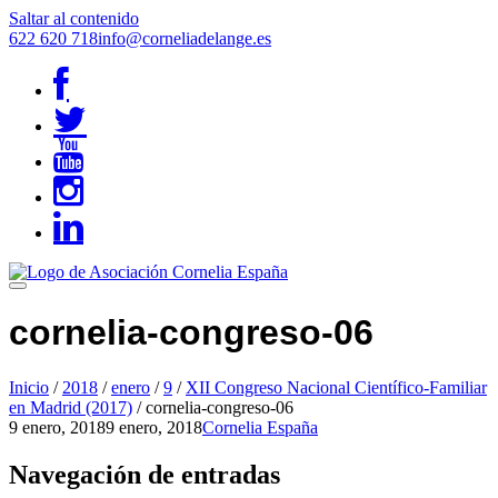
Saltar al contenido
622 620 718
info@corneliadelange.es
cornelia-congreso-06
Inicio
/
2018
/
enero
/
9
/
XII Congreso Nacional Científico-Familiar
en Madrid (2017)
/
cornelia-congreso-06
9 enero, 2018
9 enero, 2018
Cornelia España
Navegación de entradas