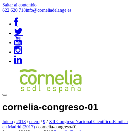
Saltar al contenido
622 620 718
info@corneliadelange.es
cornelia-congreso-01
Inicio
/
2018
/
enero
/
9
/
XII Congreso Nacional Científico-Familiar
en Madrid (2017)
/
cornelia-congreso-01