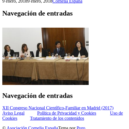
9 enero, 2018
9 enero, 2018
Cornelia España
Navegación de entradas
Navegación de entradas
XII Congreso Nacional Científico-Familiar en Madrid (2017)
Aviso Legal
Política de Privacidad y Cookies
Uso de
Cookies
Tratamiento de los contenidos
©
Asociación Cornelia España
Tema por
Puro