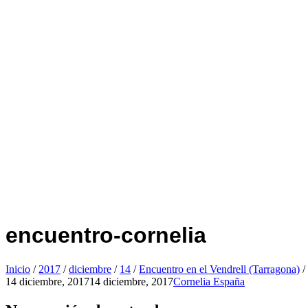
encuentro-cornelia
Inicio
/
2017
/
diciembre
/
14
/
Encuentro en el Vendrell (Tarragona)
/
14 diciembre, 2017
14 diciembre, 2017
Cornelia España