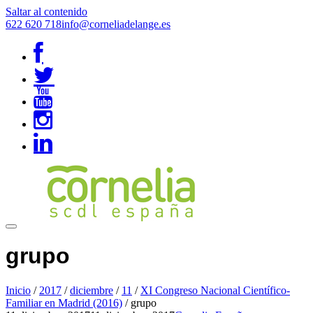
Saltar al contenido
622 620 718
info@corneliadelange.es
grupo
Inicio
/
2017
/
diciembre
/
11
/
XI Congreso Nacional Científico-
Familiar en Madrid (2016)
/
grupo