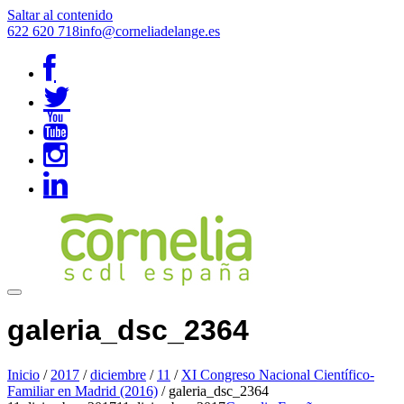
Saltar al contenido
622 620 718
info@corneliadelange.es
galeria_dsc_2364
Inicio
/
2017
/
diciembre
/
11
/
XI Congreso Nacional Científico-
Familiar en Madrid (2016)
/
galeria_dsc_2364