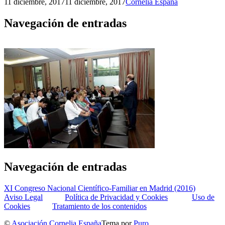
11 diciembre, 2017
11 diciembre, 2017
Cornelia España
Navegación de entradas
Navegación de entradas
XI Congreso Nacional Científico-Familiar en Madrid (2016)
Aviso Legal
Política de Privacidad y Cookies
Uso de
Cookies
Tratamiento de los contenidos
©
Asociación Cornelia España
Tema por
Puro