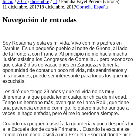
Inicio
/
2017
/
diciembre
/
11
/
Familia Fayet Pereira (Girona)
11 diciembre, 2017
18 diciembre, 2017
Cornelia España
Navegación de entradas
Soy Rosanna y esta es mi vida. Vivo con mis padres en
Darnius. Es un pequeño pueblo al norte de Girona, al lado
de la frontera con Francia. Al principio no me hacía mucha
ilusión asistir a los Congresos de Cornelia… pero reconozco
que estar 2 días de vacaciones en Zaragoza y tener la
oportunidad de contar un poco mi vida, mis sentimientos y
mis ilusiones, puede ser interesante para todos los que me
escucháis.
Les diré que tengo 28 años y que mi vida no es muy
diferente a la que pueda tener cualquier chica de mi edad.
Tengo un hermano más joven que se llama Raül, que tiene
una paciencia enorme conmigo, lo quiero mucho aunque a
veces le hago enfadar, pero él me lo perdona siempre.
Cuando era pequeña asistí a la guardería y poco después fui
a la Escuela donde cursé Primaria… Cuando la escuela se
complicó un poco, asistí a una Escuela Especial donde hice