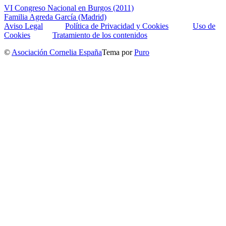
VI Congreso Nacional en Burgos (2011)
Familia Agreda García (Madrid)
Aviso Legal
Política de Privacidad y Cookies
Uso de
Cookies
Tratamiento de los contenidos
©
Asociación Cornelia España
Tema por
Puro