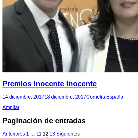
Premios Inocente Inocente
14 diciembre, 2017
18 diciembre, 2017
Cornelia España
Ampliar
Paginación de entradas
Anteriores
1
…
11
12
13
Siguientes