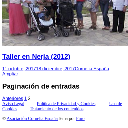
Taller en Nerja (2012)
11 octubre, 2017
18 diciembre, 2017
Cornelia España
Ampliar
Paginación de entradas
Anteriores
1
2
Aviso Legal
Política de Privacidad y Cookies
Uso de
Cookies
Tratamiento de los contenidos
©
Asociación Cornelia España
Tema por
Puro