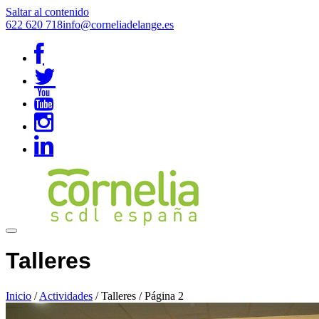
Saltar al contenido
622 620 718
info@corneliadelange.es
Talleres
Inicio
/
Actividades
/
Talleres
/
Página 2