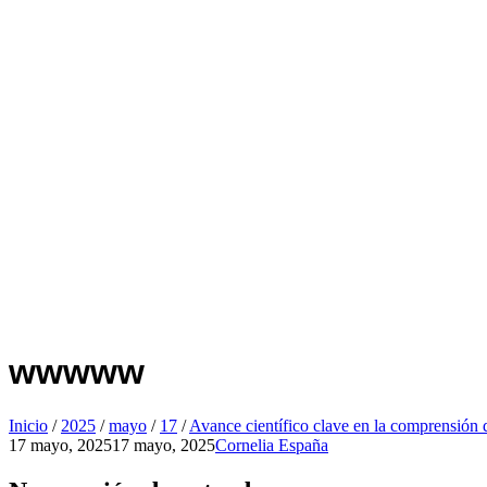
wwwww
Inicio
/
2025
/
mayo
/
17
/
Avance científico clave en la comprensió
17 mayo, 2025
17 mayo, 2025
Cornelia España