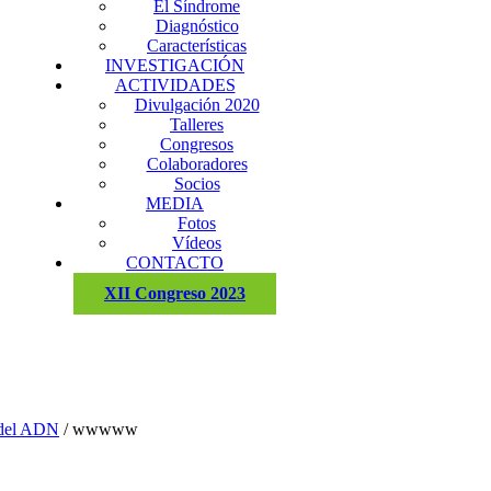
El Síndrome
Diagnóstico
Características
INVESTIGACIÓN
ACTIVIDADES
Divulgación 2020
Talleres
Congresos
Colaboradores
Socios
MEDIA
Fotos
Vídeos
CONTACTO
XII Congreso 2023
n del ADN
/
wwwww