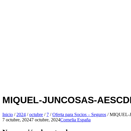
MIQUEL-JUNCOSAS-AESCD
Inicio
/
2024
/
octubre
/
7
/
Oferta para Socios – Seguros
/
MIQUEL-
7 octubre, 2024
7 octubre, 2024
Cornelia España