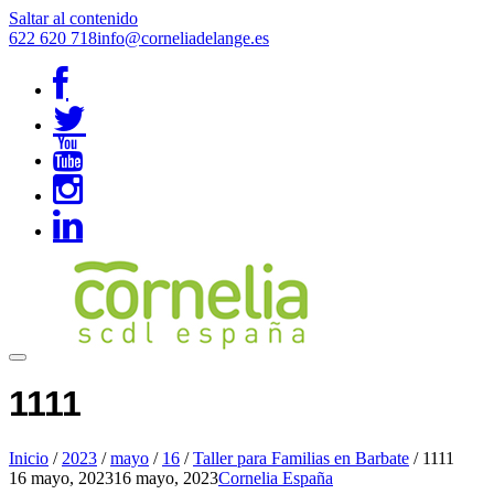
Saltar al contenido
622 620 718
info@corneliadelange.es
1111
Inicio
/
2023
/
mayo
/
16
/
Taller para Familias en Barbate
/
1111
16 mayo, 2023
16 mayo, 2023
Cornelia España