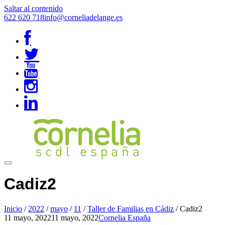
Saltar al contenido
622 620 718
info@corneliadelange.es
Cadiz2
Inicio
/
2022
/
mayo
/
11
/
Taller de Familias en Cádiz
/
Cadiz2
11 mayo, 2022
11 mayo, 2022
Cornelia España