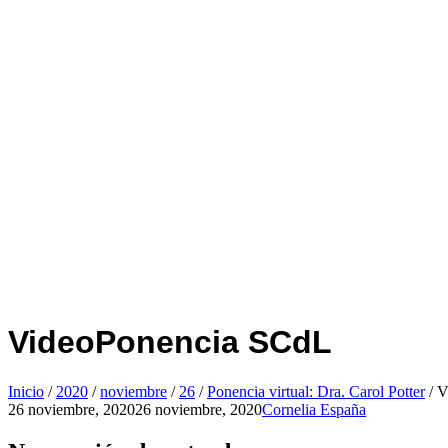
VideoPonencia SCdL
Inicio
/
2020
/
noviembre
/
26
/
Ponencia virtual: Dra. Carol Potter
/
V
26 noviembre, 2020
26 noviembre, 2020
Cornelia España