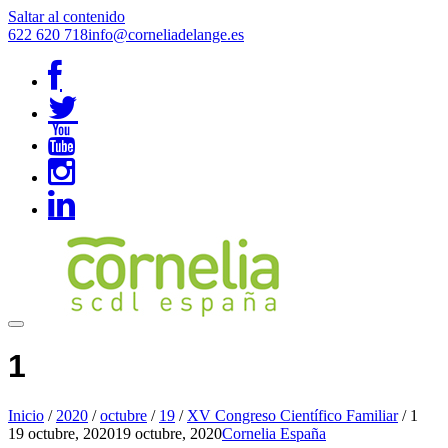
Saltar al contenido
622 620 718
info@corneliadelange.es
1
Inicio
/
2020
/
octubre
/
19
/
XV Congreso Científico Familiar
/
1
19 octubre, 2020
19 octubre, 2020
Cornelia España