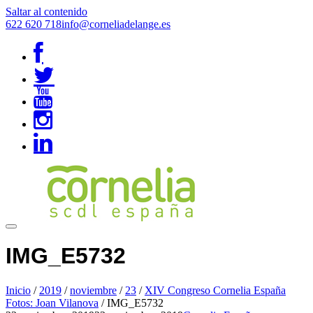
Saltar al contenido
622 620 718
info@corneliadelange.es
IMG_E5732
Inicio
/
2019
/
noviembre
/
23
/
XIV Congreso Cornelia España
Fotos: Joan Vilanova
/
IMG_E5732