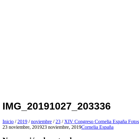
IMG_20191027_203336
Inicio
/
2019
/
noviembre
/
23
/
XIV Congreso Cornelia España Fotos
23 noviembre, 2019
23 noviembre, 2019
Cornelia España