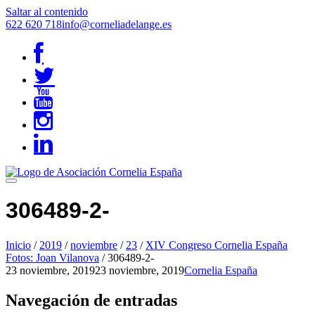
Saltar al contenido
622 620 718
info@corneliadelange.es
306489-2-
Inicio
/
2019
/
noviembre
/
23
/
XIV Congreso Cornelia España
Fotos: Joan Vilanova
/
306489-2-
23 noviembre, 2019
23 noviembre, 2019
Cornelia España
Navegación de entradas