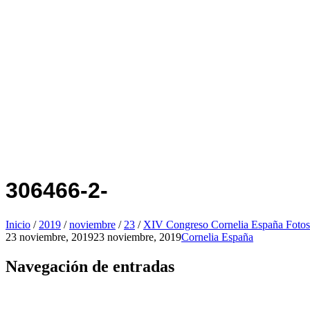
306466-2-
Inicio
/
2019
/
noviembre
/
23
/
XIV Congreso Cornelia España Fotos
23 noviembre, 2019
23 noviembre, 2019
Cornelia España
Navegación de entradas