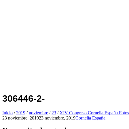
306446-2-
Inicio
/
2019
/
noviembre
/
23
/
XIV Congreso Cornelia España Fotos
23 noviembre, 2019
23 noviembre, 2019
Cornelia España