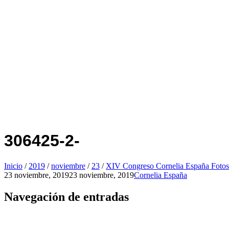
306425-2-
Inicio
/
2019
/
noviembre
/
23
/
XIV Congreso Cornelia España Fotos
23 noviembre, 2019
23 noviembre, 2019
Cornelia España
Navegación de entradas