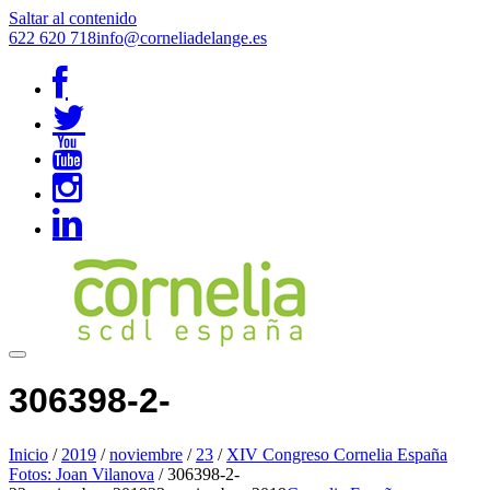
Saltar al contenido
622 620 718
info@corneliadelange.es
306398-2-
Inicio
/
2019
/
noviembre
/
23
/
XIV Congreso Cornelia España
Fotos: Joan Vilanova
/
306398-2-