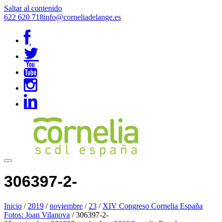
Saltar al contenido
622 620 718
info@corneliadelange.es
306397-2-
Inicio
/
2019
/
noviembre
/
23
/
XIV Congreso Cornelia España
Fotos: Joan Vilanova
/
306397-2-