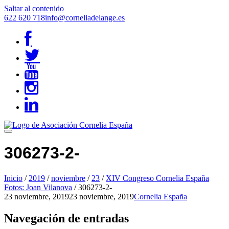
Saltar al contenido
622 620 718
info@corneliadelange.es
306273-2-
Inicio
/
2019
/
noviembre
/
23
/
XIV Congreso Cornelia España
Fotos: Joan Vilanova
/
306273-2-
23 noviembre, 2019
23 noviembre, 2019
Cornelia España
Navegación de entradas