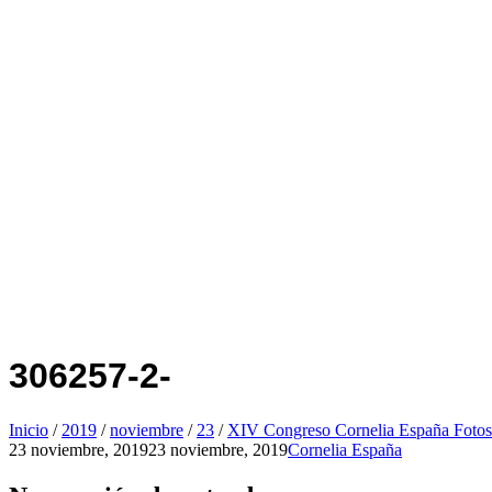
306257-2-
Inicio
/
2019
/
noviembre
/
23
/
XIV Congreso Cornelia España Fotos
23 noviembre, 2019
23 noviembre, 2019
Cornelia España