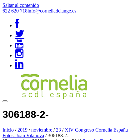
Saltar al contenido
622 620 718
info@corneliadelange.es
306188-2-
Inicio
/
2019
/
noviembre
/
23
/
XIV Congreso Cornelia España
Fotos: Joan Vilanova
/
306188-2-