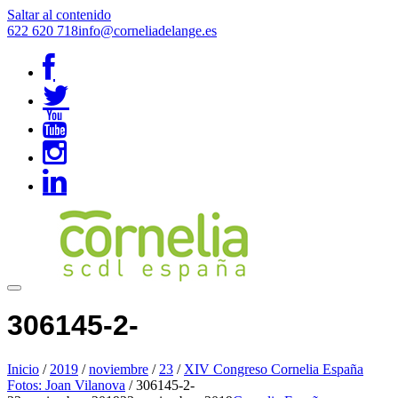
Saltar al contenido
622 620 718
info@corneliadelange.es
306145-2-
Inicio
/
2019
/
noviembre
/
23
/
XIV Congreso Cornelia España
Fotos: Joan Vilanova
/
306145-2-