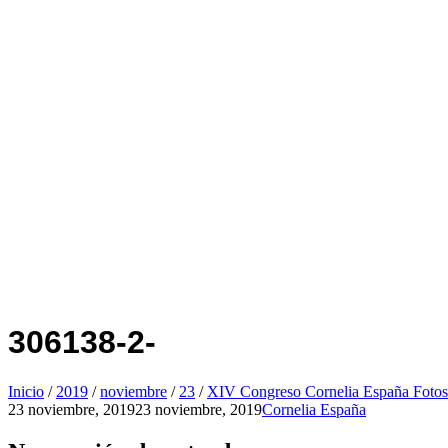
306138-2-
Inicio
/
2019
/
noviembre
/
23
/
XIV Congreso Cornelia España Fotos
23 noviembre, 2019
23 noviembre, 2019
Cornelia España