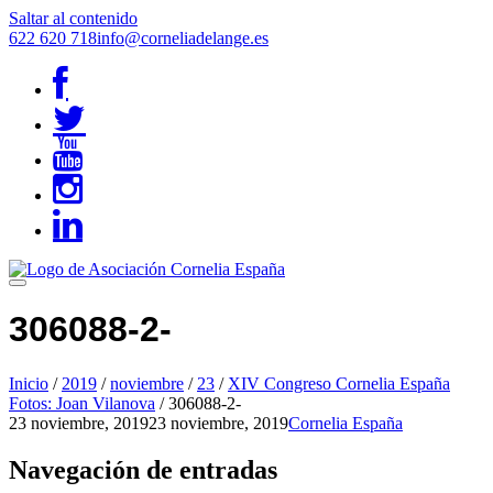
Saltar al contenido
622 620 718
info@corneliadelange.es
306088-2-
Inicio
/
2019
/
noviembre
/
23
/
XIV Congreso Cornelia España
Fotos: Joan Vilanova
/
306088-2-
23 noviembre, 2019
23 noviembre, 2019
Cornelia España
Navegación de entradas