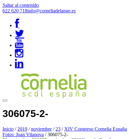
Saltar al contenido
622 620 718
info@corneliadelange.es
306075-2-
Inicio
/
2019
/
noviembre
/
23
/
XIV Congreso Cornelia España
Fotos: Joan Vilanova
/
306075-2-