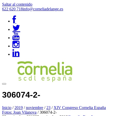
Saltar al contenido
622 620 718
info@corneliadelange.es
306074-2-
Inicio
/
2019
/
noviembre
/
23
/
XIV Congreso Cornelia España
Fotos: Joan Vilanova
/
306074-2-