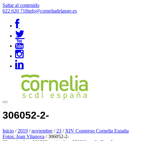
Saltar al contenido
622 620 718
info@corneliadelange.es
306052-2-
Inicio
/
2019
/
noviembre
/
23
/
XIV Congreso Cornelia España
Fotos: Joan Vilanova
/
306052-2-