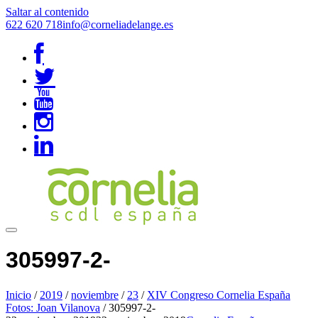
Saltar al contenido
622 620 718
info@corneliadelange.es
305997-2-
Inicio
/
2019
/
noviembre
/
23
/
XIV Congreso Cornelia España
Fotos: Joan Vilanova
/
305997-2-