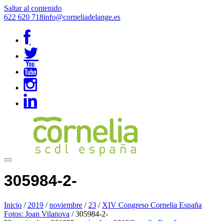
Saltar al contenido
622 620 718
info@corneliadelange.es
305984-2-
Inicio
/
2019
/
noviembre
/
23
/
XIV Congreso Cornelia España
Fotos: Joan Vilanova
/
305984-2-