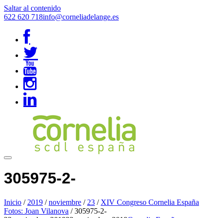
Saltar al contenido
622 620 718
info@corneliadelange.es
305975-2-
Inicio
/
2019
/
noviembre
/
23
/
XIV Congreso Cornelia España
Fotos: Joan Vilanova
/
305975-2-