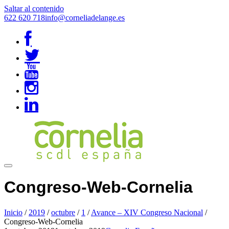
Saltar al contenido
622 620 718
info@corneliadelange.es
Congreso-Web-Cornelia
Inicio
/
2019
/
octubre
/
1
/
Avance – XIV Congreso Nacional
/
Congreso-Web-Cornelia