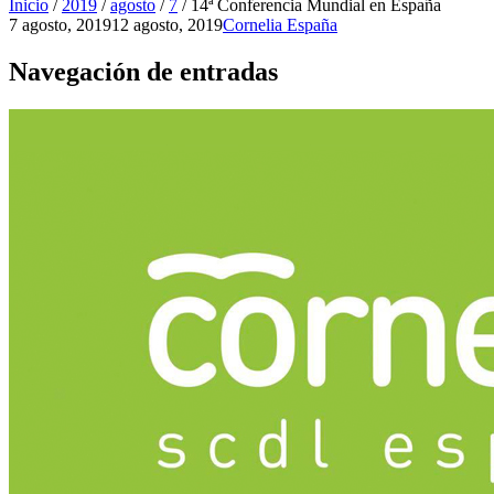
Inicio
/
2019
/
agosto
/
7
/
14ª Conferencia Mundial en España
7 agosto, 2019
12 agosto, 2019
Cornelia España
Navegación de entradas