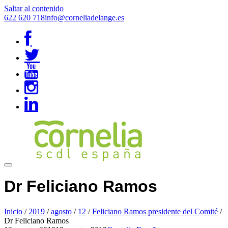
Saltar al contenido
622 620 718
info@corneliadelange.es
Dr Feliciano Ramos
Inicio
/
2019
/
agosto
/
12
/
Feliciano Ramos presidente del Comité
/
Dr Feliciano Ramos